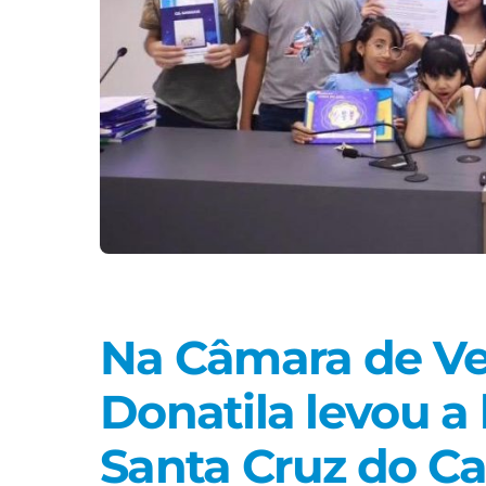
Na Câmara de Ve
Donatila levou a 
Santa Cruz do Ca