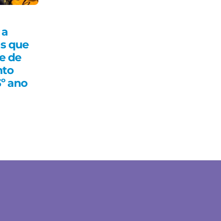
 a
as que
e de
nto
º ano