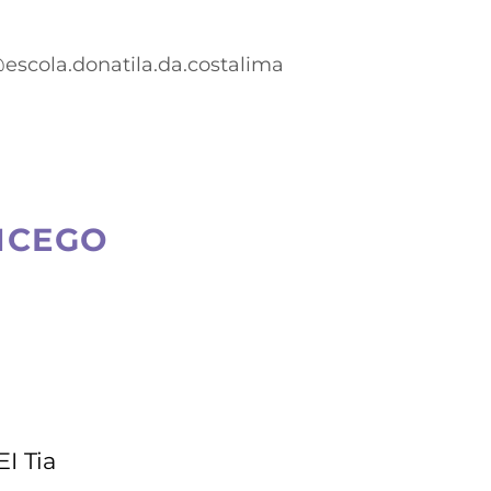
escola.donatila.da.costalima
ICEGO
I Tia