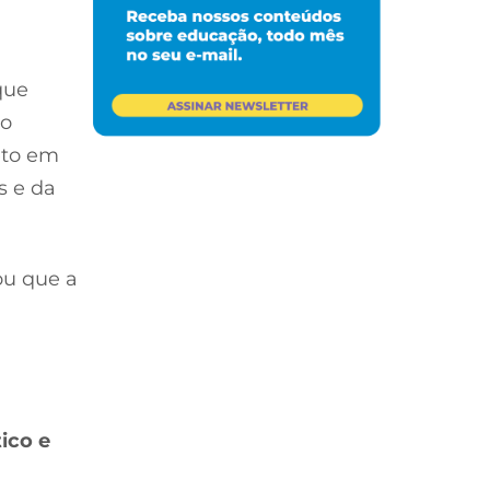
que
do
eto em
s e da
ou que a
tico e