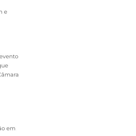
m e
 evento
 que
 Câmara
à
ção em