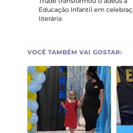
Trude transformou o adeus à
Educação Infantil em celebra
literária
VOCÊ TAMBÉM VAI GOSTAR: