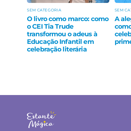
SEM CATEGORIA
SEM CA
O livro como marco: como
A ale
o CEI Tia Trude
como
transformou o adeus à
celeb
Educação Infantil em
prim
celebração literária