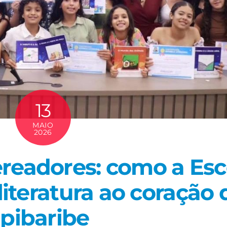
13
MAIO
2026
readores: como a Esc
literatura ao coração 
pibaribe