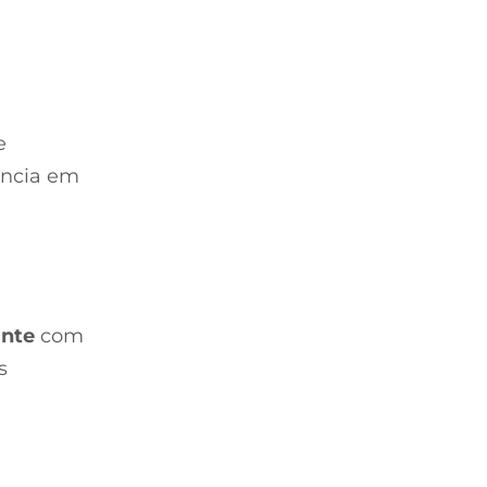
e
ência em
ante
com
s