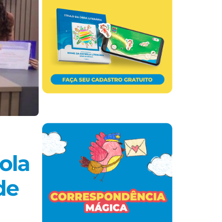
ola
de