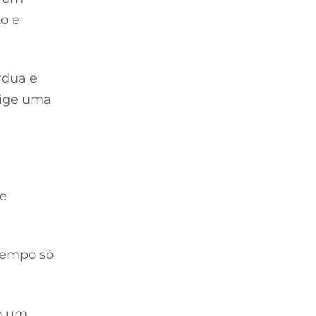
o e
rdua e
xige uma
 e
tempo só
 um