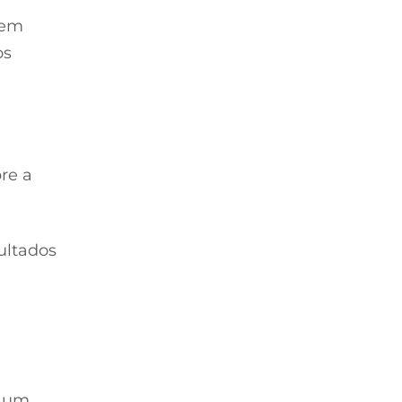
dem
os
re a
ultados
e um