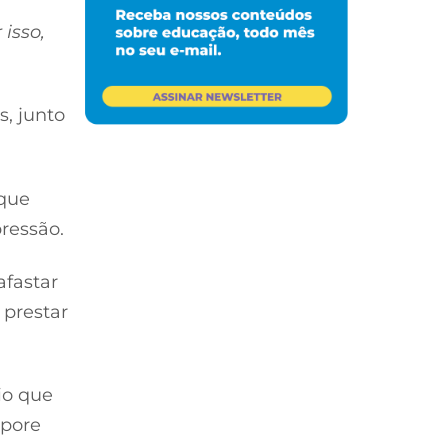
isso,
, junto
 que
ressão.
afastar
 prestar
io que
rpore