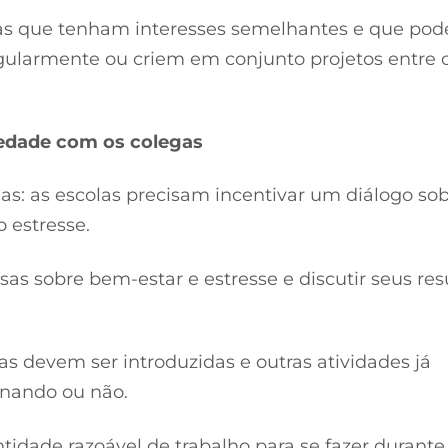
oas que tenham interesses semelhantes e que po
ularmente ou criem em conjunto projetos entre 
iedade com os colegas
gas: as escolas precisam incentivar um diálogo sob
 estresse.
sas sobre bem-estar e estresse e discutir seus res
vas devem ser introduzidas e outras atividades já
ionando ou não.
tidade razoável de trabalho para se fazer durant