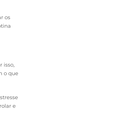
r os
otina
 isso,
m o que
stresse
rolar e