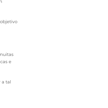
m
 objetivo
 muitas
icas e
 a tal