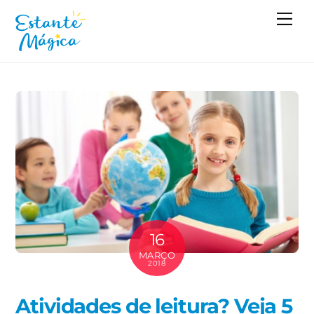
Skip
Me
to
content
16
MARÇO
2018
Atividades de leitura? Veja 5